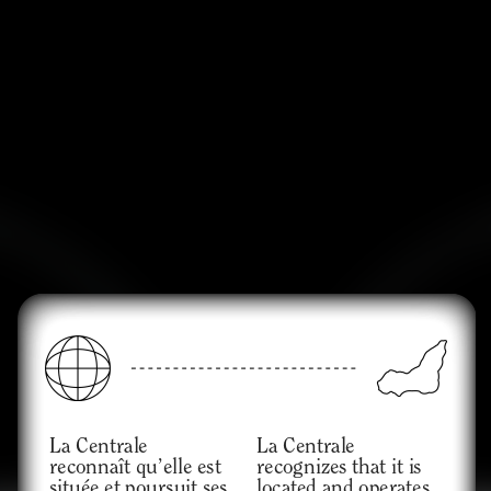
La Centrale 
La Centrale 
reconnaît qu’elle est 
recognizes that it is 
située et poursuit ses 
located and operates 