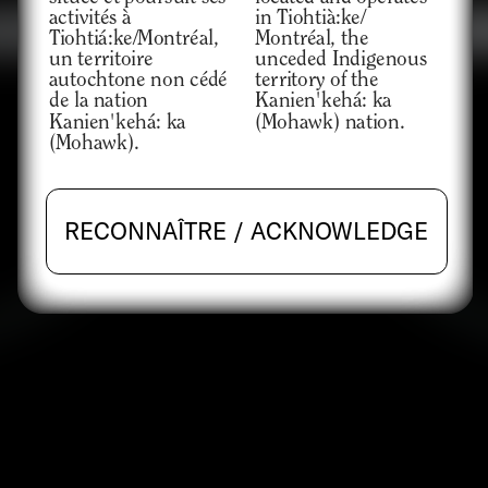
activités à 
in Tiohtià:ke/ 
Tiohtiá:ke/Montréal, 
Montréal, the 
un territoire 
unceded Indigenous 
autochtone non cédé 
territory of the 
de la nation 
Kanien'kehá: ka 
CONNAÎTRE / ACKNOWLEDGE
Kanien'kehá: ka 
(Mohawk) nation. 
(Mohawk).